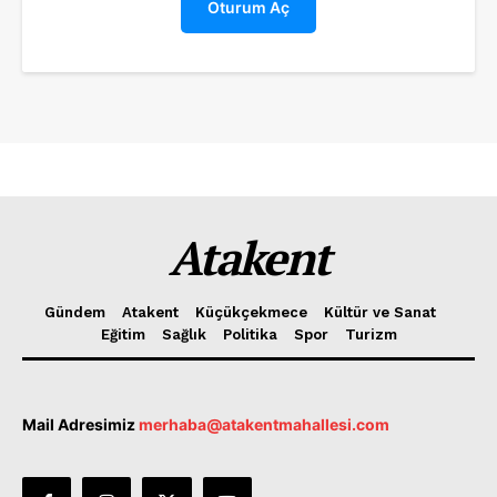
Oturum Aç
Atakent
Kent Portalı
Atakent
Gündem
Atakent
Küçükçekmece
Kültür ve Sanat
Eğitim
Sağlık
Politika
Spor
Turizm
Mail Adresimiz
merhaba@atakentmahallesi.com
Oturum Aç
Kayıt Ol